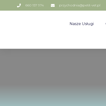
660 157 974
przychodnia@petit-vet.pl
Nasze Usługi